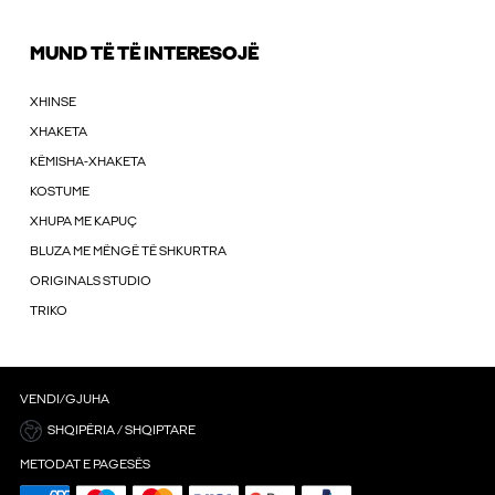
MUND TË TË INTERESOJË
XHINSE
XHAKETA
KËMISHA-XHAKETA
KOSTUME
XHUPA ME KAPUÇ
BLUZA ME MËNGË TË SHKURTRA
ORIGINALS STUDIO
TRIKO
VENDI/GJUHA
SHQIPËRIA / SHQIPTARE
METODAT E PAGESËS