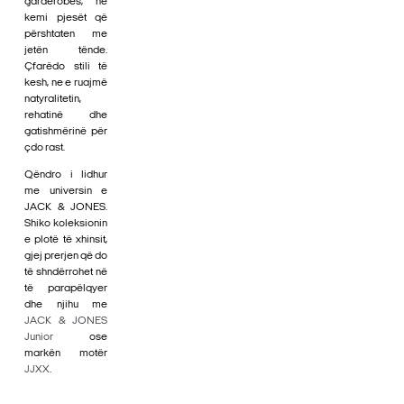
gardërobës, ne
kemi pjesët që
përshtaten me
jetën tënde.
Çfarëdo stili të
kesh, ne e ruajmë
natyralitetin,
rehatinë dhe
gatishmërinë për
çdo rast.
Qëndro i lidhur
me universin e
JACK & JONES.
Shiko koleksionin
e plotë të xhinsit,
gjej prerjen që do
të shndërrohet në
të parapëlqyer
dhe njihu me
JACK & JONES
Junior
ose
markën motër
JJXX
.