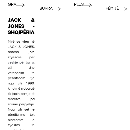
GRA
PLUS
BURRA
FËMIJË
JACK &
JONES -
SHQIPËRIA
Mirë se vjen në
JACK & JONES,
adresa jote
kryesore për
veshje për burra
,
stil dhe
vetëbesim të
përditshëm. Që
nga viti 1990,
krijojmë rroba që
të japin pamje të
mprehtë, pa
shumë përpjekje.
Nga xhinset e
përditshme tek
elementet e
thjeshta të