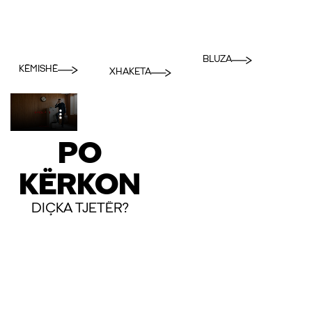
BLUZA
KËMISHË
XHAKETA
PO
KËRKON
DIÇKA TJETËR?