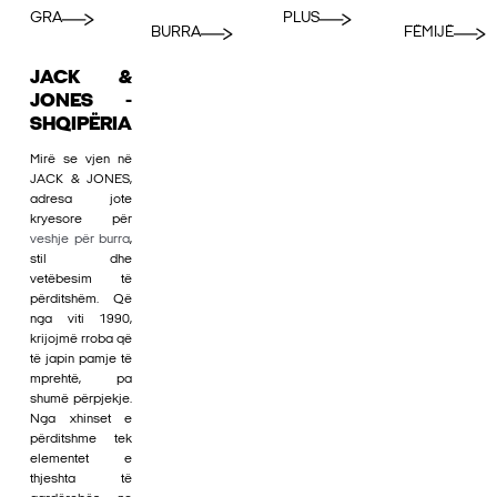
GRA
PLUS
BURRA
FËMIJË
JACK &
JONES -
SHQIPËRIA
Mirë se vjen në
JACK & JONES,
adresa jote
kryesore për
veshje për burra
,
stil dhe
vetëbesim të
përditshëm. Që
nga viti 1990,
krijojmë rroba që
të japin pamje të
mprehtë, pa
shumë përpjekje.
Nga xhinset e
përditshme tek
elementet e
thjeshta të