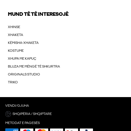
MUND TË TË INTERESOJË
XHINSE
XHAKETA
KËMISHA-XHAKETA
KOSTUME
XHUPA ME KAPUÇ
BLUZA ME MËNGË TË SHKURTRA
ORIGINALS STUDIO
TRIKO
VENDI/GJUHA
SHQIPËRIA / SHQIPTARE
METODAT E PAGESËS