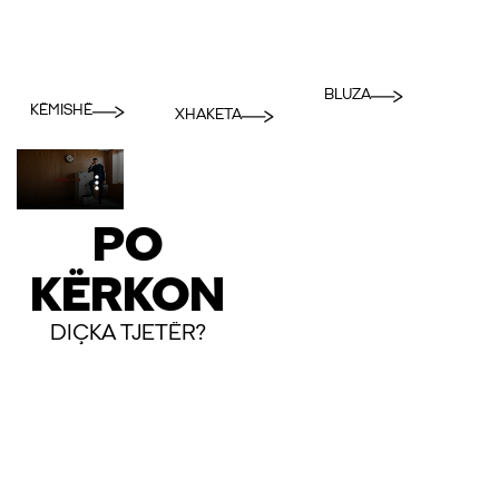
BLUZA
KËMISHË
XHAKETA
PO
KËRKON
DIÇKA TJETËR?