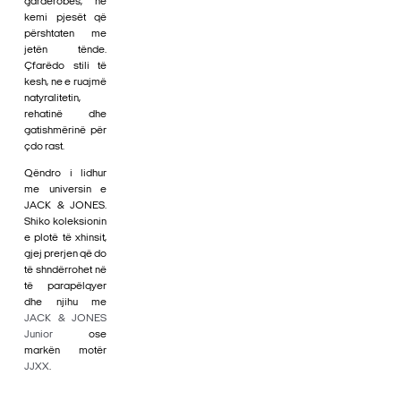
gardërobës, ne
kemi pjesët që
përshtaten me
jetën tënde.
Çfarëdo stili të
kesh, ne e ruajmë
natyralitetin,
rehatinë dhe
gatishmërinë për
çdo rast.
Qëndro i lidhur
me universin e
JACK & JONES.
Shiko koleksionin
e plotë të xhinsit,
gjej prerjen që do
të shndërrohet në
të parapëlqyer
dhe njihu me
JACK & JONES
Junior
ose
markën motër
JJXX
.