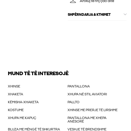
Artikuj të rinj çdo ditë
SHPËRNDARJA & KTHIMET
MUND TË TË INTERESOJË
XHINSE
PANTALLONA
XHAKETA
XHUPA NË STIL AVIATORI
KËMISHA-XHAKETA
PALLTO
KOSTUME
XHINSE ME PRERJE TË LIRSHME
XHUPA ME KAPUÇ
PANTALLONA ME XHEPA
ANËSORË
BLUZA ME MËNGË TË SHKURTRA
VESHJE TË BRENDSHME