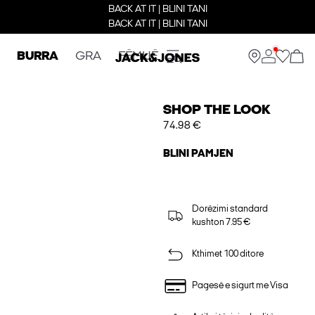
BACK AT IT | BLINI TANI
BACK AT IT | BLINI TANI
BURRA
GRA
FËMIJË
SHOP THE LOOK
74.98 €
BLINI PAMJEN
Dorëzimi standard
kushton 7.95 €
Kthimet 100 ditore
Pagesë e sigurt me Visa