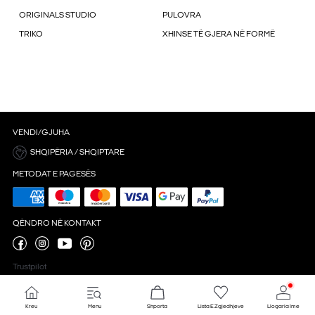
ORIGINALS STUDIO
PULOVRA
TRIKO
XHINSE TË GJERA NË FORMË
VENDI/GJUHA
SHQIPËRIA / SHQIPTARE
METODAT E PAGESËS
QËNDRO NË KONTAKT
Trustpilot
Kreu
Menu
Shporta
Lista E Zgjedhjeve
Llogaria Ime
Cilësimet 'cookie'