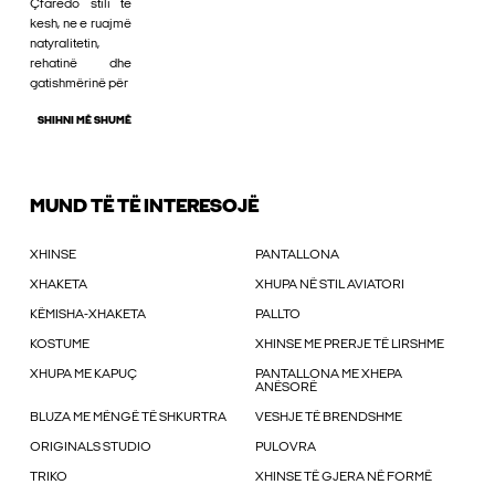
Çfarëdo stili të
kesh, ne e ruajmë
natyralitetin,
rehatinë dhe
gatishmërinë për
SHIHNI MË SHUMË
MUND TË TË INTERESOJË
XHINSE
PANTALLONA
XHAKETA
XHUPA NË STIL AVIATORI
KËMISHA-XHAKETA
PALLTO
KOSTUME
XHINSE ME PRERJE TË LIRSHME
XHUPA ME KAPUÇ
PANTALLONA ME XHEPA
ANËSORË
BLUZA ME MËNGË TË SHKURTRA
VESHJE TË BRENDSHME
ORIGINALS STUDIO
PULOVRA
TRIKO
XHINSE TË GJERA NË FORMË