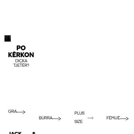
PO
KËRKON
DIÇKA
TJETËR?
GRA
PLUS
BURRA
FËMIJË
SIZE