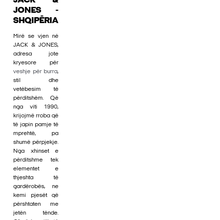
JACK &
JONES -
SHQIPËRIA
Mirë se vjen në
JACK & JONES,
adresa jote
kryesore për
veshje për burra
,
stil dhe
vetëbesim të
përditshëm. Që
nga viti 1990,
krijojmë rroba që
të japin pamje të
mprehtë, pa
shumë përpjekje.
Nga xhinset e
përditshme tek
elementet e
thjeshta të
gardërobës, ne
kemi pjesët që
përshtaten me
jetën tënde.