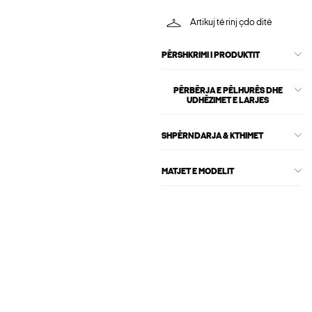
Artikuj të rinj çdo ditë
PËRSHKRIMI I PRODUKTIT
PËRBËRJA E PËLHURËS DHE
UDHËZIMET E LARJES
SHPËRNDARJA & KTHIMET
MATJET E MODELIT