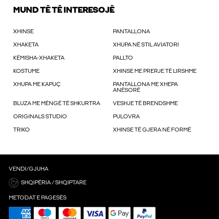
MUND TË TË INTERESOJË
XHINSE
PANTALLONA
XHAKETA
XHUPA NË STIL AVIATORI
KËMISHA-XHAKETA
PALLTO
KOSTUME
XHINSE ME PRERJE TË LIRSHME
XHUPA ME KAPUÇ
PANTALLONA ME XHEPA
ANËSORË
BLUZA ME MËNGË TË SHKURTRA
VESHJE TË BRENDSHME
ORIGINALS STUDIO
PULOVRA
TRIKO
XHINSE TË GJERA NË FORMË
VENDI/GJUHA
SHQIPËRIA / SHQIPTARE
METODAT E PAGESËS