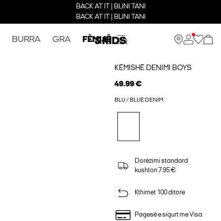
BACK AT IT | BLINI TANI
BACK AT IT | BLINI TANI
BURRA
GRA
FËMIJË
KËMISHË DENIMI BOYS
49.99 €
BLU / BLUE DENIM
Dorëzimi standard
kushton 7.95 €
Kthimet 100 ditore
Pagesë e sigurt me Visa