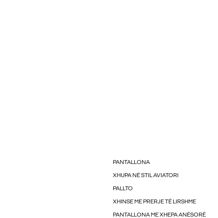
PANTALLONA
XHUPA NË STIL AVIATORI
PALLTO
XHINSE ME PRERJE TË LIRSHME
PANTALLONA ME XHEPA ANËSORË