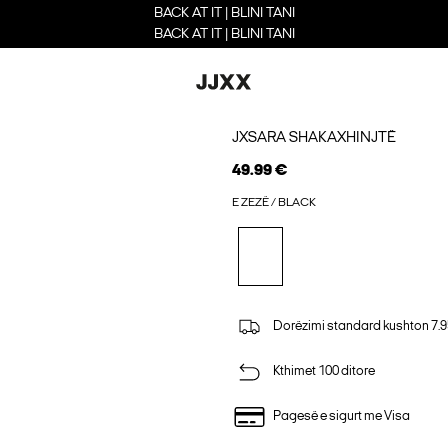
BACK AT IT | BLINI TANI
BACK AT IT | BLINI TANI
JXSARA SHAKAXHINJTË
49.99 €
E ZEZË / BLACK
Dorëzimi standard kushton 7.9
Kthimet 100 ditore
Pagesë e sigurt me Visa