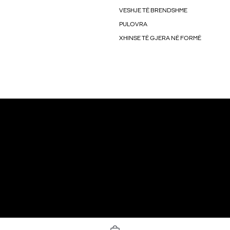
VESHJE TË BRENDSHME
PULOVRA
XHINSE TË GJERA NË FORMË