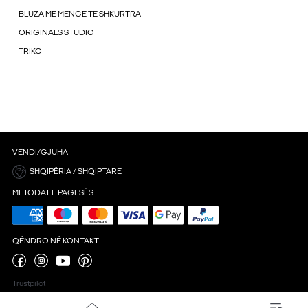
BLUZA ME MËNGË TË SHKURTRA
ORIGINALS STUDIO
TRIKO
VENDI/GJUHA
SHQIPËRIA / SHQIPTARE
METODAT E PAGESËS
QËNDRO NË KONTAKT
Trustpilot