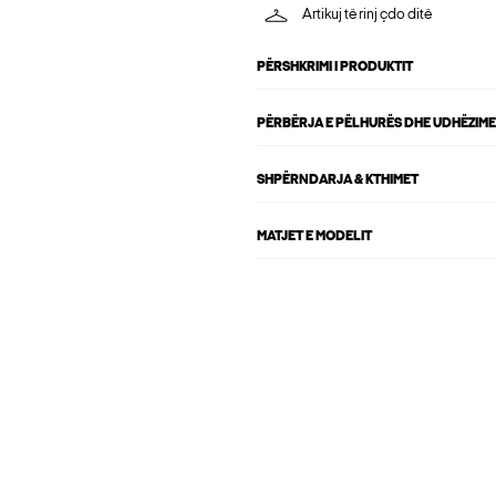
Artikuj të rinj çdo ditë
PËRSHKRIMI I PRODUKTIT
PËRBËRJA E PËLHURËS DHE UDHËZIME
SHPËRNDARJA & KTHIMET
MATJET E MODELIT