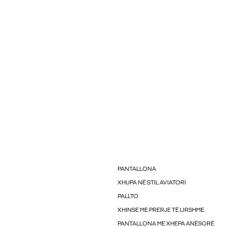
PANTALLONA
XHUPA NË STIL AVIATORI
PALLTO
XHINSE ME PRERJE TË LIRSHME
PANTALLONA ME XHEPA ANËSORË