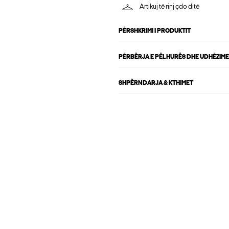
Artikuj të rinj çdo ditë
PËRSHKRIMI I PRODUKTIT
PËRBËRJA E PËLHURËS DHE UDHËZIME
SHPËRNDARJA & KTHIMET