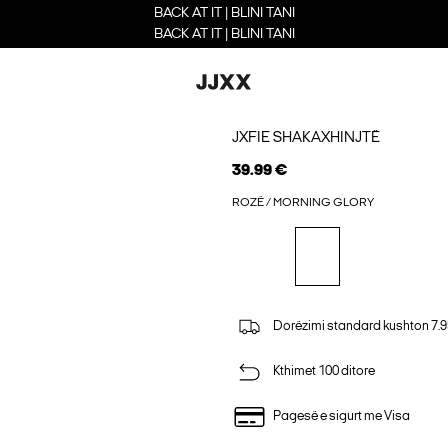
BACK AT IT | BLINI TANI
BACK AT IT | BLINI TANI
JXFIE SHAKAXHINJTË
39.99 €
ROZË / MORNING GLORY
Dorëzimi standard kushton 7.9
Kthimet 100 ditore
Pagesë e sigurt me Visa