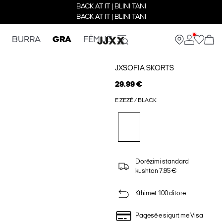
BACK AT IT | BLINI TANI
BACK AT IT | BLINI TANI
BURRA
GRA
FËMIJË
JXSOFIA SKORTS
29.99 €
E ZEZË / BLACK
Dorëzimi standard
kushton 7.95 €
Kthimet 100 ditore
Pagesë e sigurt me Visa