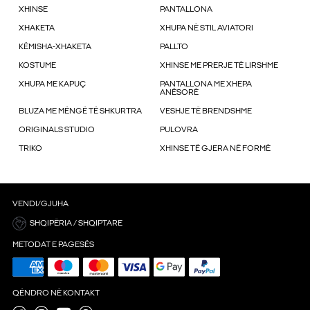
XHINSE
PANTALLONA
XHAKETA
XHUPA NË STIL AVIATORI
KËMISHA-XHAKETA
PALLTO
KOSTUME
XHINSE ME PRERJE TË LIRSHME
XHUPA ME KAPUÇ
PANTALLONA ME XHEPA
ANËSORË
BLUZA ME MËNGË TË SHKURTRA
VESHJE TË BRENDSHME
ORIGINALS STUDIO
PULOVRA
TRIKO
XHINSE TË GJERA NË FORMË
VENDI/GJUHA
SHQIPËRIA / SHQIPTARE
METODAT E PAGESËS
QËNDRO NË KONTAKT