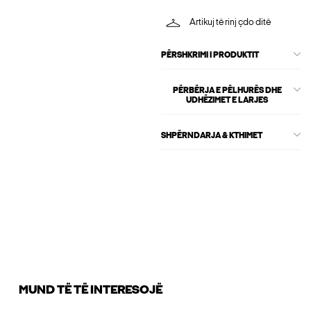
Artikuj të rinj çdo ditë
PËRSHKRIMI I PRODUKTIT
PËRBËRJA E PËLHURËS DHE
UDHËZIMET E LARJES
SHPËRNDARJA & KTHIMET
MUND TË TË INTERESOJË