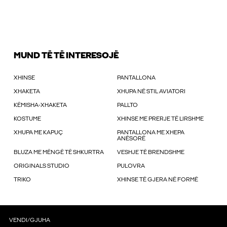
MUND TË TË INTERESOJË
XHINSE
PANTALLONA
XHAKETA
XHUPA NË STIL AVIATORI
KËMISHA-XHAKETA
PALLTO
KOSTUME
XHINSE ME PRERJE TË LIRSHME
XHUPA ME KAPUÇ
PANTALLONA ME XHEPA
ANËSORË
BLUZA ME MËNGË TË SHKURTRA
VESHJE TË BRENDSHME
ORIGINALS STUDIO
PULOVRA
TRIKO
XHINSE TË GJERA NË FORMË
VENDI/GJUHA