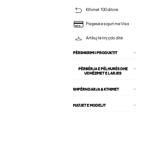
Kthimet 100 ditore
Pagesë e sigurt me Visa
Artikuj të rinj çdo ditë
PËRSHKRIMI I PRODUKTIT
PËRBËRJA E PËLHURËS DHE
UDHËZIMET E LARJES
SHPËRNDARJA & KTHIMET
MATJET E MODELIT