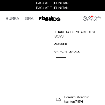
BACK AT IT | BLINI TANI
BACK AT IT | BLINI TANI
BURRA
GRA
FËMIJË
XHAKETA BOMBARDUESE
BOYS
39.99 €
GRI / CASTLEROCK
Dorëzimi standard
kushton 7.95 €