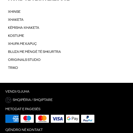
XHINSE
XHAKETA
KËMISHA-XHAKETA
KOSTUME
XHUPA ME KAPUÇ
BLUZA ME MËNGË TË SHKURTRA
ORIGINALS STUDIO
TRIKO
VENDI/GJUHA
SHQIPËRIA / SHQIPTARE
METODAT E PAGESËS
QËNDRO NË KONTAKT