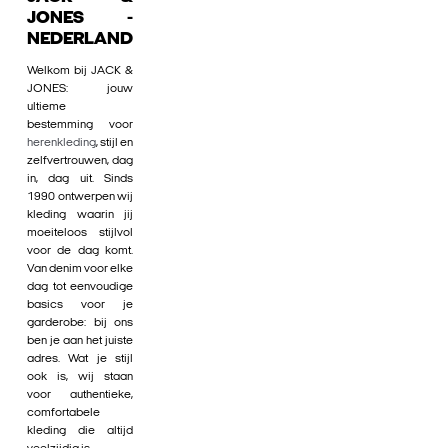
JONES -
NEDERLAND
Welkom bij JACK &
JONES: jouw
ultieme
bestemming voor
herenkleding
, stijl en
zelfvertrouwen, dag
in, dag uit. Sinds
1990 ontwerpen wij
kleding waarin jij
moeiteloos stijlvol
voor de dag komt.
Van denim voor elke
dag tot eenvoudige
basics voor je
garderobe: bij ons
ben je aan het juiste
adres. Wat je stijl
ook is, wij staan
voor authentieke,
comfortabele
kleding die altijd