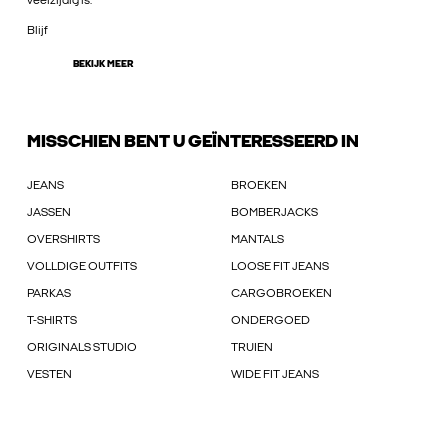
veelzijdig is.
Blijf
BEKIJK MEER
MISSCHIEN BENT U GEÏNTERESSEERD IN
JEANS
BROEKEN
JASSEN
BOMBERJACKS
OVERSHIRTS
MANTALS
VOLLDIGE OUTFITS
LOOSE FIT JEANS
PARKAS
CARGOBROEKEN
T-SHIRTS
ONDERGOED
ORIGINALS STUDIO
TRUIEN
VESTEN
WIDE FIT JEANS