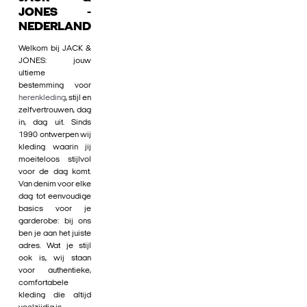
JONES -
NEDERLAND
Welkom bij JACK &
JONES: jouw
ultieme
bestemming voor
herenkleding
, stijl en
zelfvertrouwen, dag
in, dag uit. Sinds
1990 ontwerpen wij
kleding waarin jij
moeiteloos stijlvol
voor de dag komt.
Van denim voor elke
dag tot eenvoudige
basics voor je
garderobe: bij ons
ben je aan het juiste
adres. Wat je stijl
ook is, wij staan
voor authentieke,
comfortabele
kleding die altijd