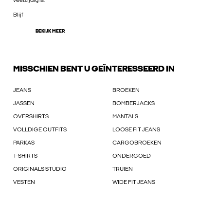
veelzijdig is.
Blijf
BEKIJK MEER
MISSCHIEN BENT U GEÏNTERESSEERD IN
JEANS
BROEKEN
JASSEN
BOMBERJACKS
OVERSHIRTS
MANTALS
VOLLDIGE OUTFITS
LOOSE FIT JEANS
PARKAS
CARGOBROEKEN
T-SHIRTS
ONDERGOED
ORIGINALS STUDIO
TRUIEN
VESTEN
WIDE FIT JEANS