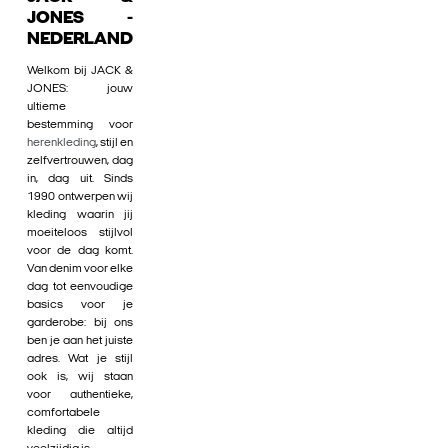
JONES -
NEDERLAND
Welkom bij JACK &
JONES: jouw
ultieme
bestemming voor
herenkleding
, stijl en
zelfvertrouwen, dag
in, dag uit. Sinds
1990 ontwerpen wij
kleding waarin jij
moeiteloos stijlvol
voor de dag komt.
Van denim voor elke
dag tot eenvoudige
basics voor je
garderobe: bij ons
ben je aan het juiste
adres. Wat je stijl
ook is, wij staan
voor authentieke,
comfortabele
kleding die altijd