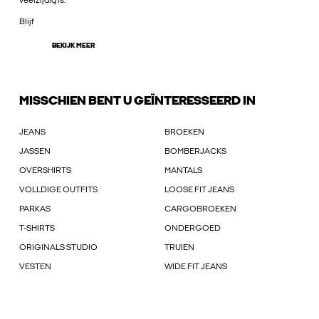
veelzijdig is.
Blijf
BEKIJK MEER
MISSCHIEN BENT U GEÏNTERESSEERD IN
JEANS
BROEKEN
JASSEN
BOMBERJACKS
OVERSHIRTS
MANTALS
VOLLDIGE OUTFITS
LOOSE FIT JEANS
PARKAS
CARGOBROEKEN
T-SHIRTS
ONDERGOED
ORIGINALS STUDIO
TRUIEN
VESTEN
WIDE FIT JEANS