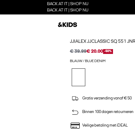
BACK AT IT | SHOP NU
BACK AT IT | SHOP NU
JJIALEX JJCLASSIC SQ 551 JN
€ 39.99
€ 20.00
-50%
BLAUW / BLUE DENIM
Gratis verzending vanaf € 50
Binnen 100 dagen retourneren
Veilige betaling met iDEAL