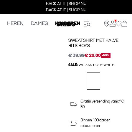
BACK AT IT | SHOP NU
BACK AT IT | SHOP NU
HEREN
DAMES
KINDEREN
SWEATSHIRT MET HALVE
RITS BOYS
€ 39.99
€ 20.00
-50%
SALE:
WIT / ANTIQUE WHITE
Gratis verzending vanaf €
50
Binnen 100 dagen
retourneren