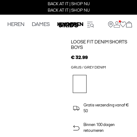
BACK AT IT | SHOP NU
BACK AT IT | SHOP NU
HEREN
DAMES
KINDEREN
LOOSE FIT DENIM SHORTS
BOYS
€ 32.99
GRIJS / GREY DENIM
Gratis verzending vanaf €
50
Binnen 100 dagen
retourneren