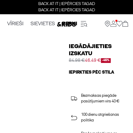
BACK AT IT | IEPĒRCIES TAGAD
BACK AT IT | IEPĒRCIES TAGAD
VĪRIEŠI
SIEVIETES
BERNI
IEGĀDĀJIETIES
IZSKATU
84.98 €
46.49 €
-45%
IEPIRKTIES PĒC STILA
Bezmaksas piegāde
pasūtījumiem virs 40 €
100 dienu atgriešanas
politika