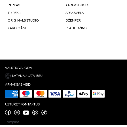
PARKAS
KARGO BIKSES
T-KREKLI
APAKŠVEĻA
ORIGINALS STUDIO
DŽEMPERI
KARDIGĀNI
PLATIE DŽINSI
VALSTS/VALODA
LATVIJA / LATVIEŠU
APMAKSAS VEIDI
UZTURĒT KONTAKTUS
Trustpilot