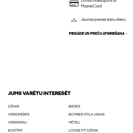
Drošs maksājums ar
MasterCard
Jaunas preces katru dienu
PIEGĀDE UN PREČU ATGRIEŠANA
JUMS VARĒTU INTERESĒT
DŽINSI
BIKSES
VIRSDRĒBES
BOMBER STILA JAKAS
VIRSKREKLI
MĒTELI
KOSTĪIMI
LOOSE FIT DŽINSI