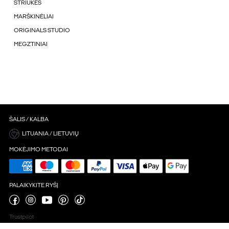
STRIUKÉS
MARŠKINĖLIAI
ORIGINALS STUDIO
MEGZTINIAI
ŠALIS / KALBA
LITUANIA / LIETUVIŲ
MOKĖJIMO METODAI
PALAIKYKITE RYŠĮ
Trustpilot