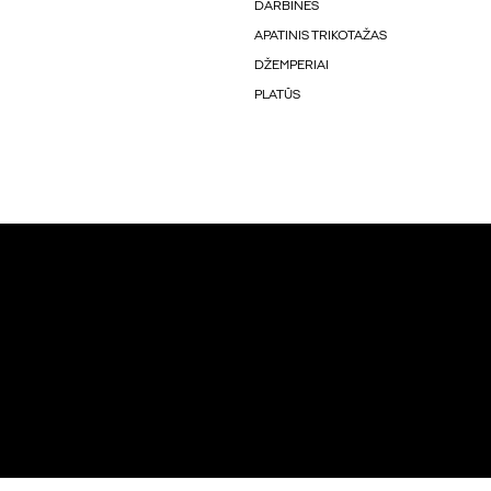
DARBINĖS
APATINIS TRIKOTAŽAS
DŽEMPERIAI
PLATŪS