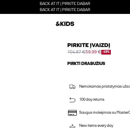
BACK AT IT | PIRKITE DABAR
BACK AT IT | PIRKITE DABAR
PIRKITE ĮVAIZDĮ
104.97 €
59.99 €
-43%
PIRKTI DRABUŽIUS
Nemokamas pristatymas užsak
100 day returns
Saugus mokėjimas su Master
New items every day