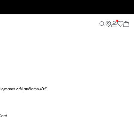
ymams viršijančiams 40 €.
Card