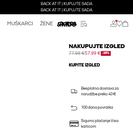
BACK AT IT | KUPUJTE SADA
BACK AT IT | KUPUJTE SADA
MUŠKARCI
ŽENE
DJECA
NAKUPUJTE IZGLED
77.98 €
57.99 €
-26%
KUPITE IZGLED
Besplatna dostava za
narudžbe preko 40 €
100 dana povratka
Sigurno plaćanje Visa
karticom