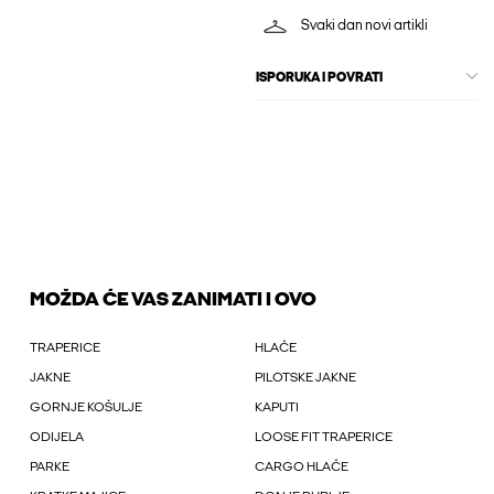
Svaki dan novi artikli
ISPORUKA I POVRATI
MOŽDA ĆE VAS ZANIMATI I OVO
TRAPERICE
HLAČE
JAKNE
PILOTSKE JAKNE
GORNJE KOŠULJE
KAPUTI
ODIJELA
LOOSE FIT TRAPERICE
PARKE
CARGO HLAČE