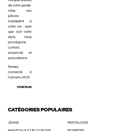
indispensables
de votre garde-
robe, nos
pièces
s'adaptent à
votre vie : quel
que soit votre
style, nous
privilégions
confort,
simplicité et
polyvalence.
Restez
connecté à
l'univers JACK
VOIR PLUS
CATÉGORIES POPULAIRES
JEANS
PANTALONS
MANTEAUX ET BLOUSONS
BOMBERS