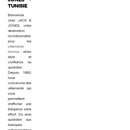
JONES -
TUNISIE
Bienvenue
chez JACK &
JONES, votre
destination
incontournable
pour les
vêtements
homme
: alliez
style et
confiance au
quotidien.
Depuis 1990,
nous
concevons des
vêtements qui
vous
permettent
d'afficher une
élégance sans
effort. Du jean
quotidien aux
basiques