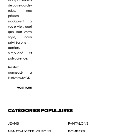
indispensables
de votre garde-
robe, nos
pièces
s'adaptent à
votre vie : quel
que soit votre
style, nous
privilégions
confort,
simplicité et
polyvalence.
Restez
connecté à
l'univers JACK
VOIR PLUS
CATÉGORIES POPULAIRES
JEANS
PANTALONS
MANTEAUX ET BLOUSONS
BOMBERS