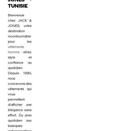
JONES -
TUNISIE
Bienvenue
chez JACK &
JONES, votre
destination
incontournable
pour les
vêtements
homme
: alliez
style et
confiance au
quotidien.
Depuis 1990,
nous
concevons des
vêtements qui
vous
permettent
d'afficher une
élégance sans
effort. Du jean
quotidien aux
basiques