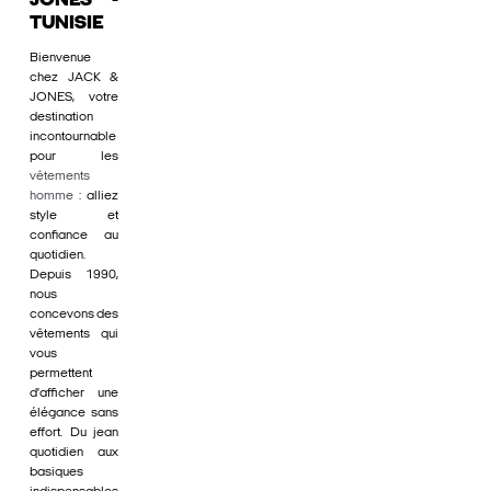
JONES -
TUNISIE
Bienvenue
chez JACK &
JONES, votre
destination
incontournable
pour les
vêtements
homme
: alliez
style et
confiance au
quotidien.
Depuis 1990,
nous
concevons des
vêtements qui
vous
permettent
d'afficher une
élégance sans
effort. Du jean
quotidien aux
basiques