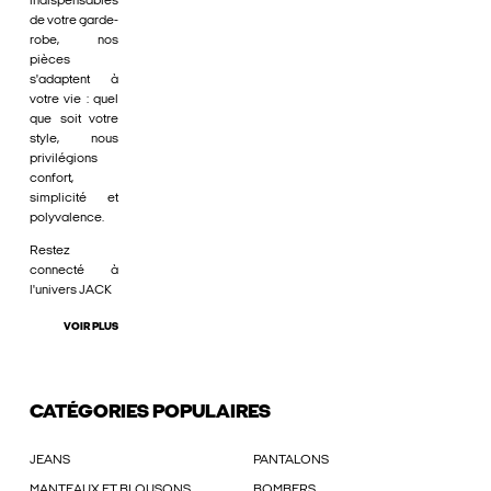
indispensables
de votre garde-
robe, nos
pièces
s'adaptent à
votre vie : quel
que soit votre
style, nous
privilégions
confort,
simplicité et
polyvalence.
Restez
connecté à
l'univers JACK
VOIR PLUS
CATÉGORIES POPULAIRES
JEANS
PANTALONS
MANTEAUX ET BLOUSONS
BOMBERS