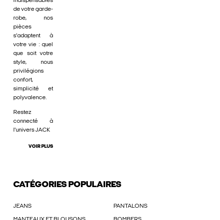
indispensables
de votre garde-
robe, nos
pièces
s'adaptent à
votre vie : quel
que soit votre
style, nous
privilégions
confort,
simplicité et
polyvalence.
Restez
connecté à
l'univers JACK
VOIR PLUS
CATÉGORIES POPULAIRES
JEANS
PANTALONS
MANTEAUX ET BLOUSONS
BOMBERS