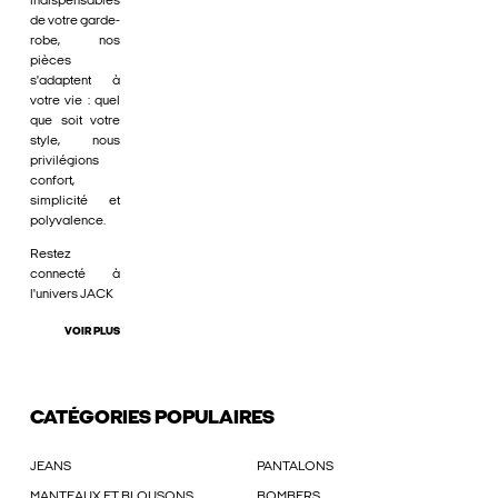
indispensables
de votre garde-
robe, nos
pièces
s'adaptent à
votre vie : quel
que soit votre
style, nous
privilégions
confort,
simplicité et
polyvalence.
Restez
connecté à
l'univers JACK
VOIR PLUS
CATÉGORIES POPULAIRES
JEANS
PANTALONS
MANTEAUX ET BLOUSONS
BOMBERS