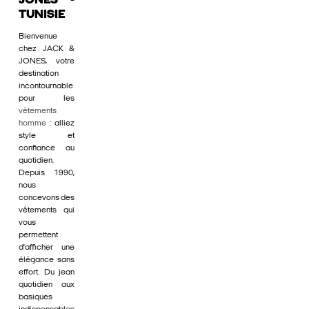
JONES -
TUNISIE
Bienvenue
chez JACK &
JONES, votre
destination
incontournable
pour les
vêtements
homme
: alliez
style et
confiance au
quotidien.
Depuis 1990,
nous
concevons des
vêtements qui
vous
permettent
d'afficher une
élégance sans
effort. Du jean
quotidien aux
basiques