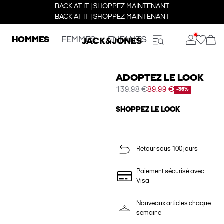
BACK AT IT | SHOPPEZ MAINTENANT
BACK AT IT | SHOPPEZ MAINTENANT
HOMMES
FEMMES
ENFANTS
ADOPTEZ LE LOOK
139.98 €
89.99 €
-36%
SHOPPEZ LE LOOK
Retour sous 100 jours
Paiement sécurisé avec
Visa
Nouveaux articles chaque
semaine