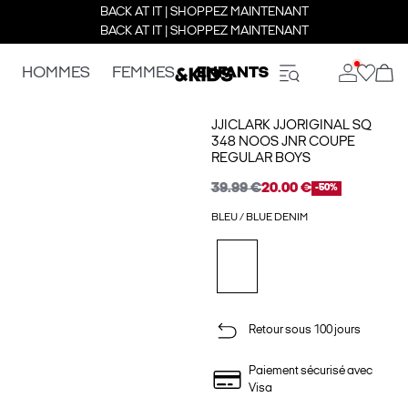
BACK AT IT | SHOPPEZ MAINTENANT
BACK AT IT | SHOPPEZ MAINTENANT
HOMMES
FEMMES
ENFANTS
JJICLARK JJORIGINAL SQ
348 NOOS JNR COUPE
REGULAR BOYS
39.99 €
20.00 €
-50%
BLEU / BLUE DENIM
Retour sous 100 jours
Paiement sécurisé avec
Visa