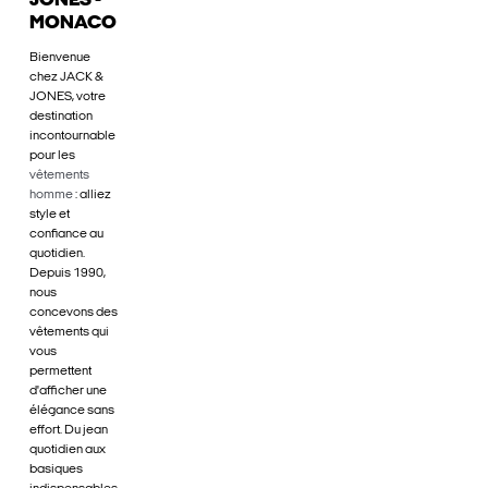
JONES -
MONACO
Bienvenue
chez JACK &
JONES, votre
destination
incontournable
pour les
vêtements
homme
: alliez
style et
confiance au
quotidien.
Depuis 1990,
nous
concevons des
vêtements qui
vous
permettent
d'afficher une
élégance sans
effort. Du jean
quotidien aux
basiques