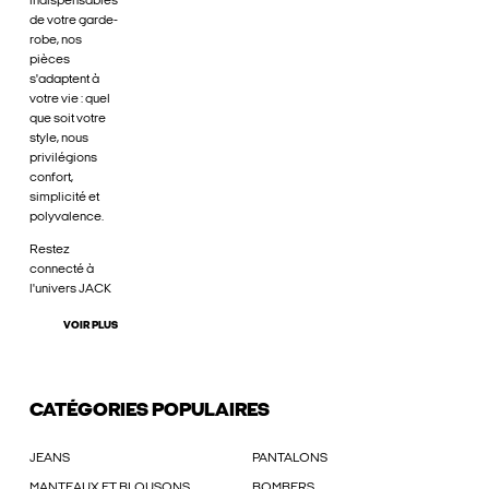
indispensables
de votre garde-
robe, nos
pièces
s'adaptent à
votre vie : quel
que soit votre
style, nous
privilégions
confort,
simplicité et
polyvalence.
Restez
connecté à
l'univers JACK
VOIR PLUS
CATÉGORIES POPULAIRES
JEANS
PANTALONS
MANTEAUX ET BLOUSONS
BOMBERS