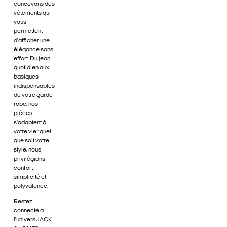
concevons des
vêtements qui
vous
permettent
d'afficher une
élégance sans
effort. Du jean
quotidien aux
basiques
indispensables
de votre garde-
robe, nos
pièces
s'adaptent à
votre vie : quel
que soit votre
style, nous
privilégions
confort,
simplicité et
polyvalence.
Restez
connecté à
l'univers JACK