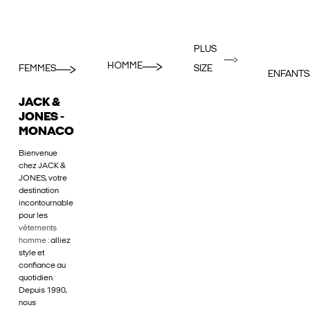
PLUS
HOMME
FEMMES
SIZE
ENFANTS
JACK &
JONES -
MONACO
Bienvenue
chez JACK &
JONES, votre
destination
incontournable
pour les
vêtements
homme
: alliez
style et
confiance au
quotidien.
Depuis 1990,
nous