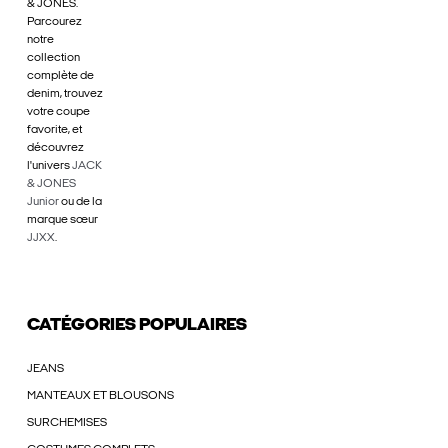
& JONES.
Parcourez
notre
collection
complète de
denim, trouvez
votre coupe
favorite, et
découvrez
l'univers
JACK
& JONES
Junior
ou de la
marque sœur
JJXX
.
CATÉGORIES POPULAIRES
JEANS
MANTEAUX ET BLOUSONS
SURCHEMISES