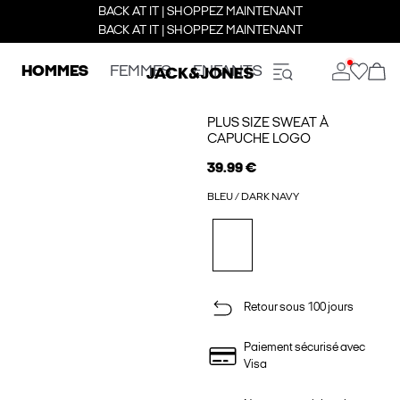
BACK AT IT | SHOPPEZ MAINTENANT
BACK AT IT | SHOPPEZ MAINTENANT
HOMMES
FEMMES
ENFANTS
PLUS SIZE SWEAT À
CAPUCHE LOGO
39.99 €
BLEU / DARK NAVY
Retour sous 100 jours
Paiement sécurisé avec
Visa