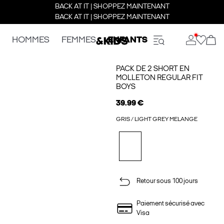
BACK AT IT | SHOPPEZ MAINTENANT
BACK AT IT | SHOPPEZ MAINTENANT
HOMMES
FEMMES
ENFANTS
PACK DE 2 SHORT EN
MOLLETON REGULAR FIT
BOYS
39.99 €
GRIS / LIGHT GREY MELANGE
Retour sous 100 jours
Paiement sécurisé avec
Visa