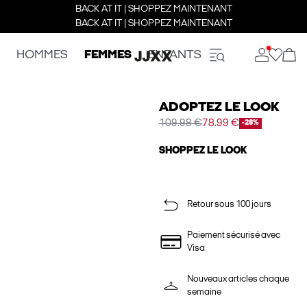
BACK AT IT | SHOPPEZ MAINTENANT
BACK AT IT | SHOPPEZ MAINTENANT
HOMMES
FEMMES
ENFANTS
ADOPTEZ LE LOOK
109.98 €
78.99 €
-28%
SHOPPEZ LE LOOK
Retour sous 100 jours
Paiement sécurisé avec
Visa
Nouveaux articles chaque
semaine