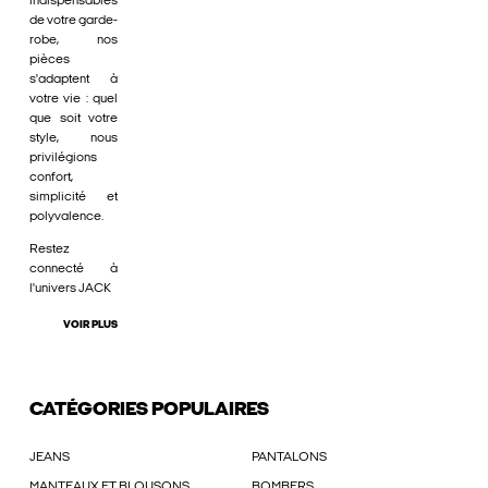
indispensables
de votre garde-
robe, nos
pièces
s'adaptent à
votre vie : quel
que soit votre
style, nous
privilégions
confort,
simplicité et
polyvalence.
Restez
connecté à
l'univers JACK
VOIR PLUS
CATÉGORIES POPULAIRES
JEANS
PANTALONS
MANTEAUX ET BLOUSONS
BOMBERS