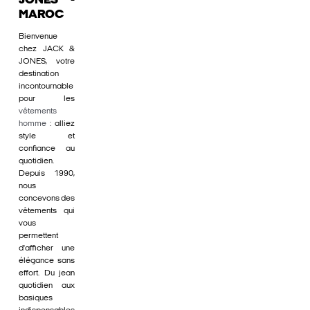
JONES -
MAROC
Bienvenue
chez JACK &
JONES, votre
destination
incontournable
pour les
vêtements
homme
: alliez
style et
confiance au
quotidien.
Depuis 1990,
nous
concevons des
vêtements qui
vous
permettent
d'afficher une
élégance sans
effort. Du jean
quotidien aux
basiques