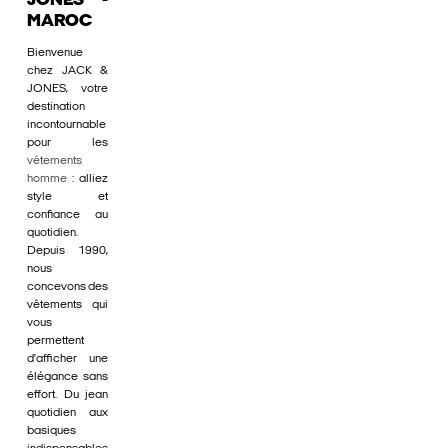
JONES -
MAROC
Bienvenue
chez JACK &
JONES, votre
destination
incontournable
pour les
vêtements
homme
: alliez
style et
confiance au
quotidien.
Depuis 1990,
nous
concevons des
vêtements qui
vous
permettent
d'afficher une
élégance sans
effort. Du jean
quotidien aux
basiques