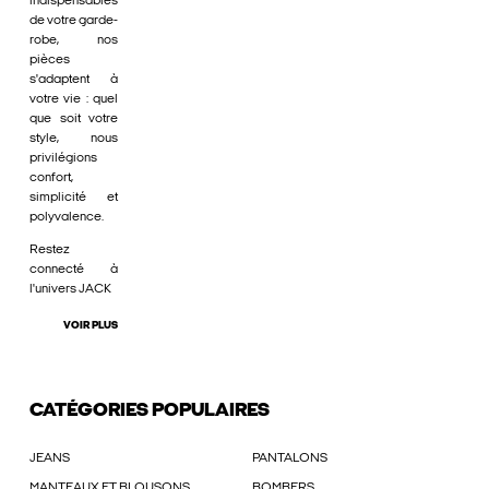
indispensables
de votre garde-
robe, nos
pièces
s'adaptent à
votre vie : quel
que soit votre
style, nous
privilégions
confort,
simplicité et
polyvalence.
Restez
connecté à
l'univers JACK
VOIR PLUS
CATÉGORIES POPULAIRES
JEANS
PANTALONS
MANTEAUX ET BLOUSONS
BOMBERS