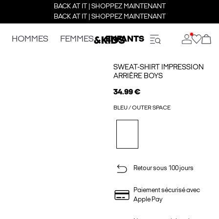
BACK AT IT | SHOPPEZ MAINTENANT
BACK AT IT | SHOPPEZ MAINTENANT
HOMMES
FEMMES
ENFANTS
SWEAT-SHIRT IMPRESSION
ARRIÈRE BOYS
34.99 €
BLEU / OUTER SPACE
Retour sous 100 jours
Paiement sécurisé avec
Apple Pay