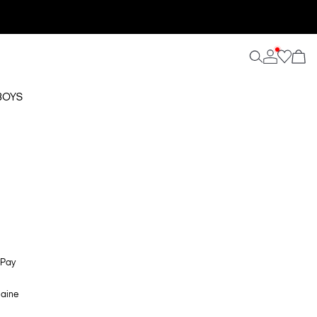
BOYS
 Pay
maine