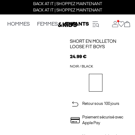
BACK AT IT | SHOPPEZ MAINTENANT
BACK AT IT | SHOPPEZ MAINTENANT
HOMMES
FEMMES
ENFANTS
SHORT EN MOLLETON
LOOSE FIT BOYS
24.99 €
NOIR / BLACK
Retour sous 100 jours
Paiement sécurisé avec
Apple Pay