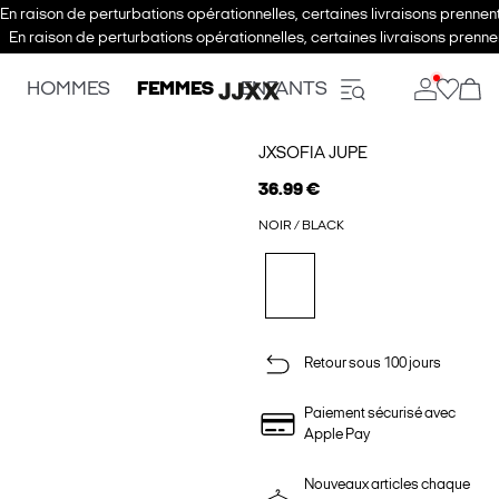
En raison de perturbations opérationnelles, certaines livraisons prenne
En raison de perturbations opérationnelles, certaines livraisons pren
HOMMES
FEMMES
ENFANTS
JXSOFIA JUPE
36.99 €
NOIR / BLACK
Retour sous 100 jours
Paiement sécurisé avec
Apple Pay
Nouveaux articles chaque