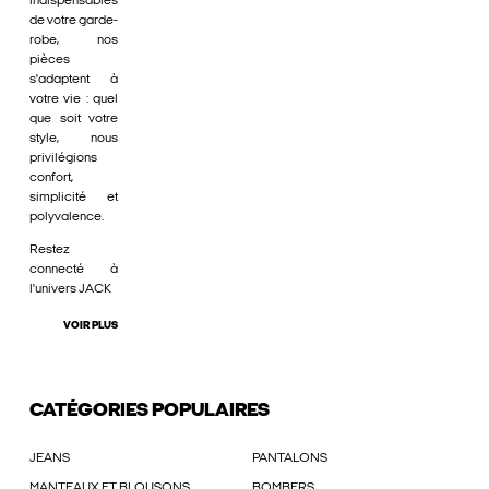
indispensables
de votre garde-
robe, nos
pièces
s'adaptent à
votre vie : quel
que soit votre
style, nous
privilégions
confort,
simplicité et
polyvalence.
Restez
connecté à
l'univers JACK
VOIR PLUS
CATÉGORIES POPULAIRES
JEANS
PANTALONS
MANTEAUX ET BLOUSONS
BOMBERS