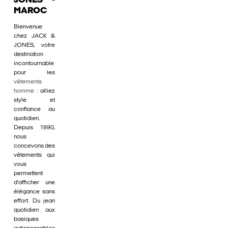
JONES -
MAROC
Bienvenue
chez JACK &
JONES, votre
destination
incontournable
pour les
vêtements
homme
: alliez
style et
confiance au
quotidien.
Depuis 1990,
nous
concevons des
vêtements qui
vous
permettent
d'afficher une
élégance sans
effort. Du jean
quotidien aux
basiques