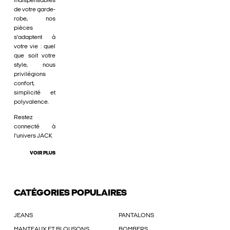
indispensables
de votre garde-
robe, nos
pièces
s'adaptent à
votre vie : quel
que soit votre
style, nous
privilégions
confort,
simplicité et
polyvalence.
Restez
connecté à
l'univers JACK
VOIR PLUS
CATÉGORIES POPULAIRES
JEANS
PANTALONS
MANTEAUX ET BLOUSONS
BOMBERS