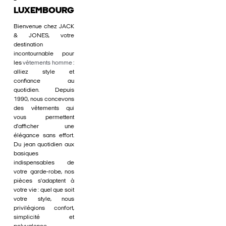
-
LUXEMBOURG
Bienvenue chez JACK
& JONES, votre
destination
incontournable pour
les
vêtements homme
:
alliez style et
confiance au
quotidien. Depuis
1990, nous concevons
des vêtements qui
vous permettent
d'afficher une
élégance sans effort.
Du jean quotidien aux
basiques
indispensables de
votre garde-robe, nos
pièces s'adaptent à
votre vie : quel que soit
votre style, nous
privilégions confort,
simplicité et