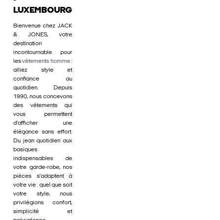
-
LUXEMBOURG
Bienvenue chez JACK
& JONES, votre
destination
incontournable pour
les
vêtements homme
:
alliez style et
confiance au
quotidien. Depuis
1990, nous concevons
des vêtements qui
vous permettent
d'afficher une
élégance sans effort.
Du jean quotidien aux
basiques
indispensables de
votre garde-robe, nos
pièces s'adaptent à
votre vie : quel que soit
votre style, nous
privilégions confort,
simplicité et