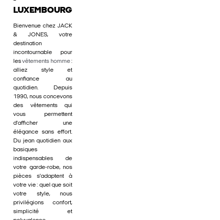
-
LUXEMBOURG
Bienvenue chez JACK
& JONES, votre
destination
incontournable pour
les
vêtements homme
:
alliez style et
confiance au
quotidien. Depuis
1990, nous concevons
des vêtements qui
vous permettent
d'afficher une
élégance sans effort.
Du jean quotidien aux
basiques
indispensables de
votre garde-robe, nos
pièces s'adaptent à
votre vie : quel que soit
votre style, nous
privilégions confort,
simplicité et