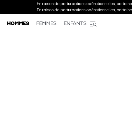
En raison de perturbations opérationnelles, certain
En raison de perturbations opérationnelles, certain
HOMMES
FEMMES
ENFANTS