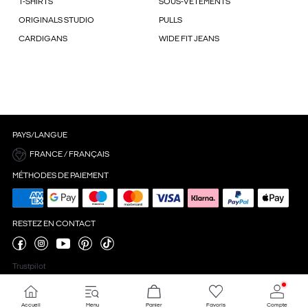
T-SHIRTS
SOUS-VÊTEMENTS
ORIGINALS STUDIO
PULLS
CARDIGANS
WIDE FIT JEANS
PAYS/LANGUE
FRANCE / FRANÇAIS
MÉTHODES DE PAIEMENT
RESTEZ EN CONTACT
Trustpilot
Accueil
Menu
Panier
Favoris
Compte
Paramètres des cookies