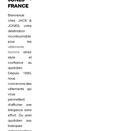
JONES -
FRANCE
Bienvenue
chez JACK &
JONES, votre
destination
incontournable
pour les
vêtements
homme
: alliez
style et
confiance au
quotidien.
Depuis 1990,
nous
concevons des
vêtements qui
vous
permettent
d'afficher une
élégance sans
effort. Du jean
quotidien aux
basiques