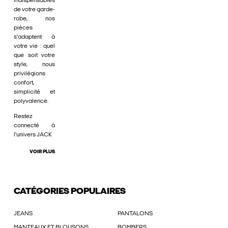
indispensables
de votre garde-
robe, nos
pièces
s'adaptent à
votre vie : quel
que soit votre
style, nous
privilégions
confort,
simplicité et
polyvalence.
Restez
connecté à
l'univers JACK
VOIR PLUS
CATÉGORIES POPULAIRES
JEANS
PANTALONS
MANTEAUX ET BLOUSONS
BOMBERS