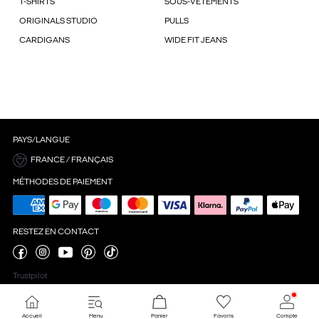
T-SHIRTS
SOUS-VÊTEMENTS
ORIGINALS STUDIO
PULLS
CARDIGANS
WIDE FIT JEANS
PAYS/LANGUE
FRANCE / FRANÇAIS
MÉTHODES DE PAIEMENT
RESTEZ EN CONTACT
Trustpilot
Accueil
Menu
Panier
Favoris
Compte
Paramètres des cookies