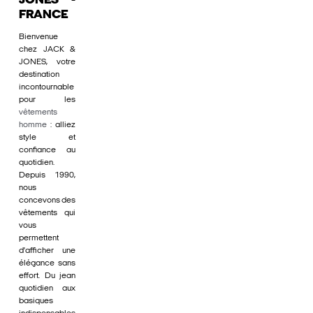
JONES -
FRANCE
Bienvenue
chez JACK &
JONES, votre
destination
incontournable
pour les
vêtements
homme
: alliez
style et
confiance au
quotidien.
Depuis 1990,
nous
concevons des
vêtements qui
vous
permettent
d'afficher une
élégance sans
effort. Du jean
quotidien aux
basiques