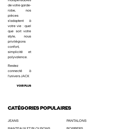
indispensables
de votre garde-
robe, nos
pièces
s'adaptent à
votre vie : quel
que soit votre
style, nous
privilégions
confort,
simplicité et
polyvalence.
Restez
connecté à
l'univers JACK
VOIR PLUS
CATÉGORIES POPULAIRES
JEANS
PANTALONS
MANTEAUX ET BLOUSONS
BOMBERS