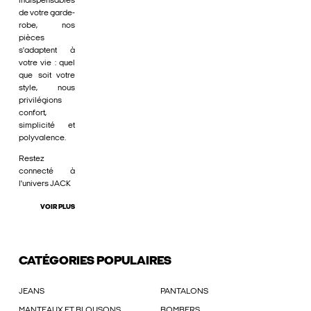
indispensables
de votre garde-
robe, nos
pièces
s'adaptent à
votre vie : quel
que soit votre
style, nous
privilégions
confort,
simplicité et
polyvalence.
Restez
connecté à
l'univers JACK
VOIR PLUS
CATÉGORIES POPULAIRES
JEANS
PANTALONS
MANTEAUX ET BLOUSONS
BOMBERS