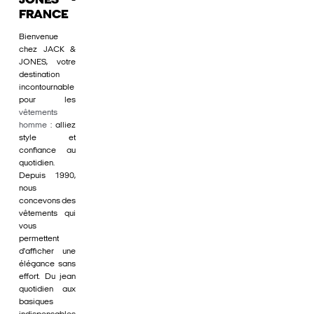
JONES -
FRANCE
Bienvenue
chez JACK &
JONES, votre
destination
incontournable
pour les
vêtements
homme
: alliez
style et
confiance au
quotidien.
Depuis 1990,
nous
concevons des
vêtements qui
vous
permettent
d'afficher une
élégance sans
effort. Du jean
quotidien aux
basiques