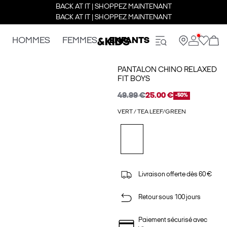
BACK AT IT | SHOPPEZ MAINTENANT
BACK AT IT | SHOPPEZ MAINTENANT
HOMMES
FEMMES
ENFANTS
PANTALON CHINO RELAXED
FIT BOYS
49.99 €
25.00 €
-50%
VERT / TEA LEEF/GREEN
Livraison offerte dès 60 €
Retour sous 100 jours
Paiement sécurisé avec