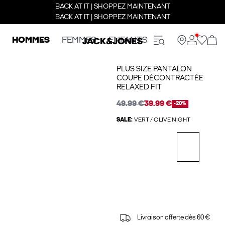
BACK AT IT | SHOPPEZ MAINTENANT
BACK AT IT | SHOPPEZ MAINTENANT
HOMMES
FEMMES
ENFANTS
PLUS SIZE PANTALON
COUPE DÉCONTRACTÉE
RELAXED FIT
49.99 €
39.99 €
-20%
SALE:
VERT / OLIVE NIGHT
Livraison offerte dès 60 €